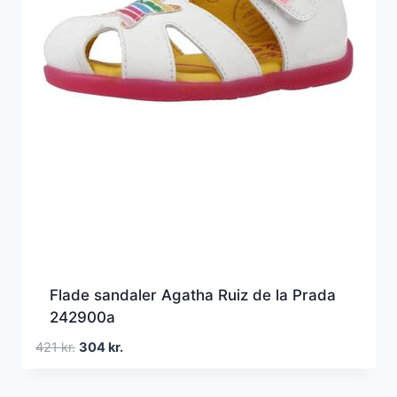
Flade sandaler Agatha Ruiz de la Prada
242900a
Den
Den
421
kr.
304
kr.
oprindelige
aktuelle
pris
pris