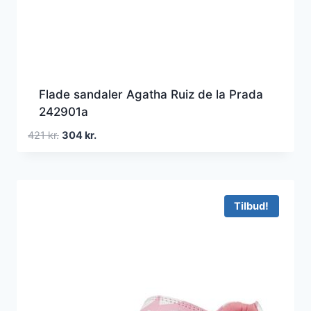
Flade sandaler Agatha Ruiz de la Prada
242901a
Den
Den
421
kr.
304
kr.
oprindelige
aktuelle
pris
pris
var:
er:
421 kr..
304 kr..
Tilbud!