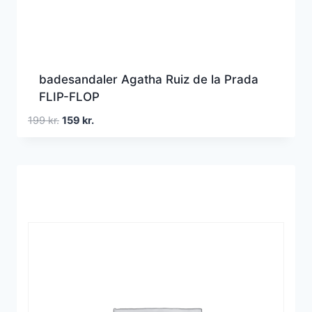
badesandaler Agatha Ruiz de la Prada
FLIP-FLOP
Den
Den
199
kr.
159
kr.
oprindelige
aktuelle
pris
pris
var:
er:
199 kr..
159 kr..