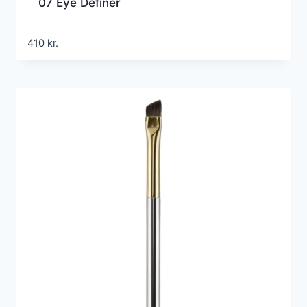
07 Eye Definer
410
kr.