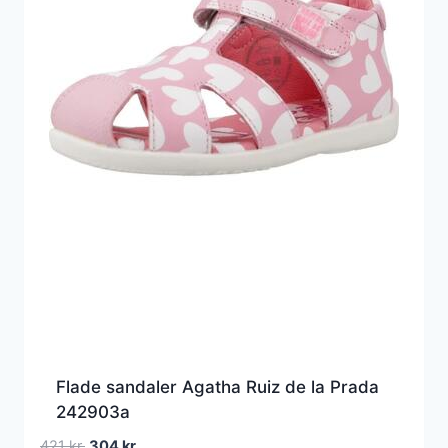
Flade sandaler Agatha Ruiz de la Prada
242903a
Den
Den
421
kr.
304
kr.