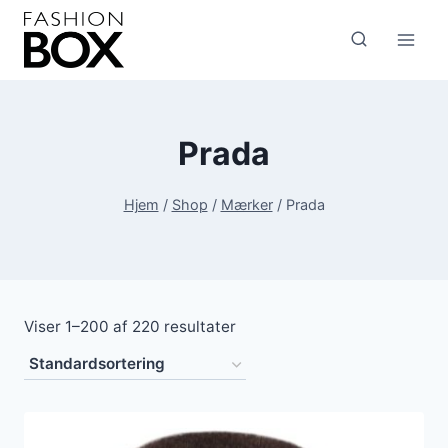
Fortsæt
til
indhold
Prada
Hjem
/
Shop
/
Mærker
/
Prada
Viser 1–200 af 220 resultater