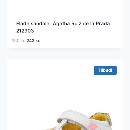
Flade sandaler Agatha Ruiz de la Prada
212903
Den
Den
350
kr.
242
kr.
oprindelige
aktuelle
pris
pris
var:
er:
350 kr..
242 kr..
Tilbud!