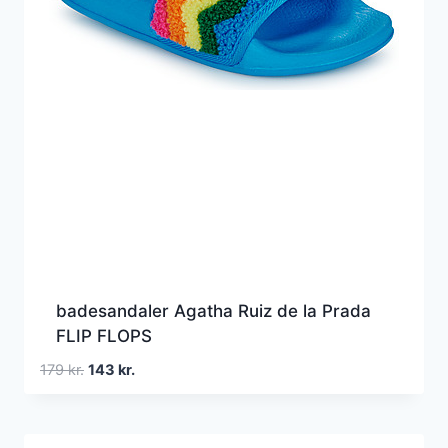
badesandaler Agatha Ruiz de la Prada
FLIP FLOPS
Den
Den
179
kr.
143
kr.
oprindelige
aktuelle
pris
pris
var:
er: