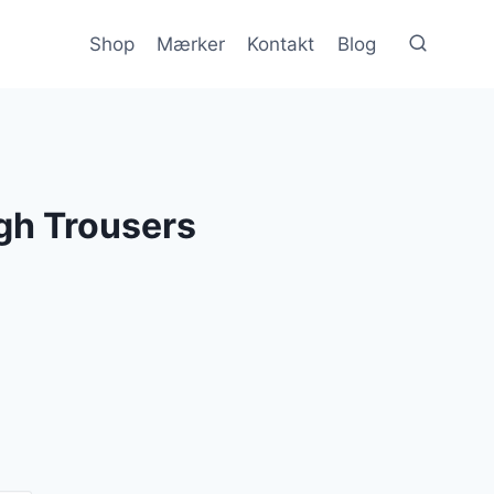
Shop
Mærker
Kontakt
Blog
gh Trousers
n
e
uelle
s
 kr..