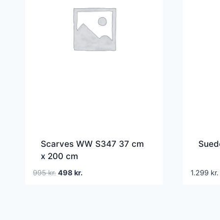
Scarves WW S347 37 cm
Sued
x 200 cm
Den
Den
995
kr.
498
kr.
1.299
kr.
oprindelige
aktuelle
pris
pris
var:
er:
995 kr..
498 kr..