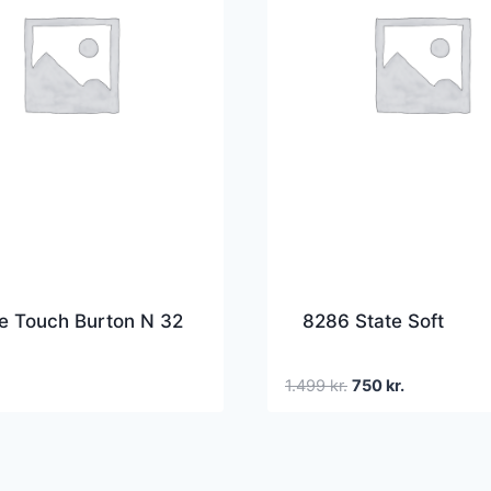
e Touch Burton N 32
8286 State Soft
Den
Den
1.499
kr.
750
kr.
oprindelige
aktuelle
pris
pris
var:
er:
1.499 kr..
750 kr..