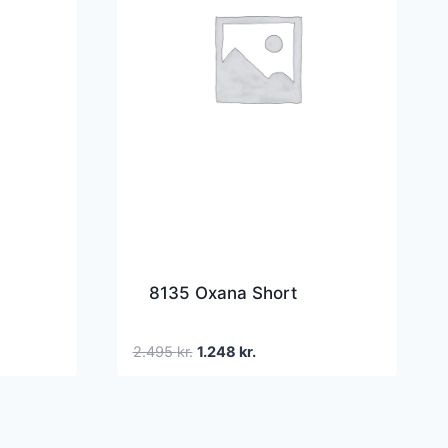
8135 Oxana Short
Den
Den
2.495
kr.
1.248
kr.
oprindelige
aktuelle
pris
pris
var:
er:
2.495 kr..
1.248 kr..