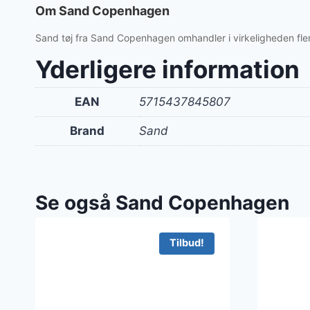
var:
Om Sand Copenhagen
1.99
Sand tøj fra Sand Copenhagen omhandler i virkeligheden flere 
Yderligere information
EAN
5715437845807
Brand
Sand
Se også Sand Copenhagen
Tilbud!