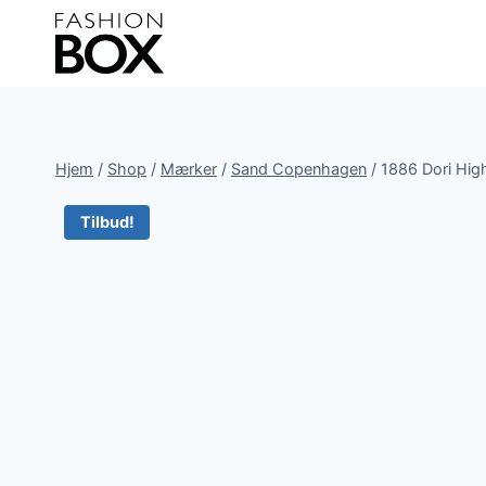
Fortsæt
til
indhold
Hjem
/
Shop
/
Mærker
/
Sand Copenhagen
/
1886 Dori Hig
Tilbud!