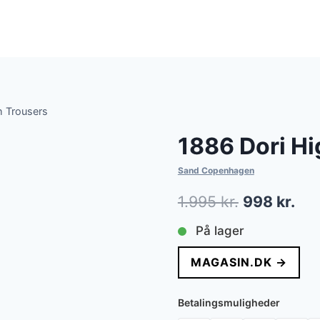
h Trousers
1886 Dori Hi
Sand Copenhagen
Den
De
1.995
kr.
998
kr.
oprindelig
akt
På lager
pris
pri
MAGASIN.DK →
var:
er:
1.995 kr..
998
Betalingsmuligheder