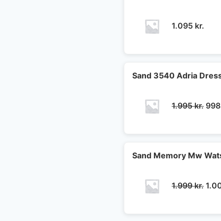
1.095
kr.
Sand 3540 Adria Dress
Den
1.995
kr.
99
opri
pris
var:
1.99
Sand Memory Mw Wats
Den
1.999
kr.
1.0
opri
pris