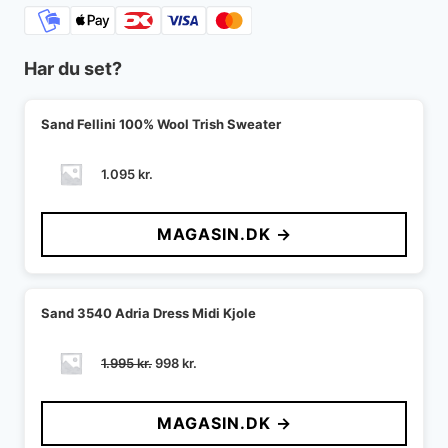
Har du set?
Sand Fellini 100% Wool Trish Sweater
1.095
kr.
MAGASIN.DK →
Sand 3540 Adria Dress Midi Kjole
Den
Den
1.995
kr.
998
kr.
oprindelige
aktuelle
pris
pris
MAGASIN.DK →
var:
er:
1.995 kr..
998 kr..