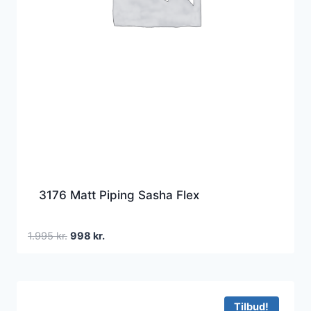
3176 Matt Piping Sasha Flex
Den
Den
1.995
kr.
998
kr.
oprindelige
aktuelle
pris
pris
var:
er:
1.995 kr..
998 kr..
Tilbud!