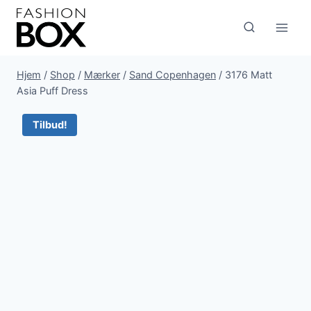
Fortsæt
til
indhold
Hjem
/
Shop
/
Mærker
/
Sand Copenhagen
/
3176 Matt
Asia Puff Dress
Tilbud!