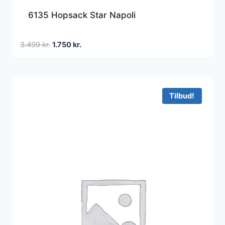
6135 Hopsack Star Napoli
Den
Den
3.499
kr.
1.750
kr.
oprindelige
aktuelle
pris
pris
var:
er:
3.499 kr..
1.750 kr..
Tilbud!