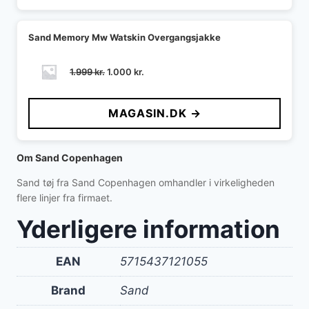
Sand Memory Mw Watskin Overgangsjakke
Den
Den
1.999
kr.
1.000
kr.
oprindelige
aktuelle
pris
pris
MAGASIN.DK →
var:
er:
1.999 kr..
1.000 kr..
Om Sand Copenhagen
Sand tøj fra Sand Copenhagen omhandler i virkeligheden
flere linjer fra firmaet.
Yderligere information
EAN
5715437121055
Brand
Sand