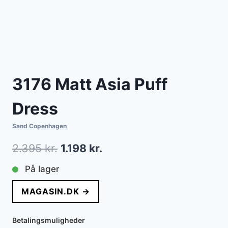
3176 Matt Asia Puff
Dress
Sand Copenhagen
Den
Den
2.395
kr.
1.198
kr.
oprindelige
aktuelle
På lager
pris
pris
MAGASIN.DK →
var:
er:
2.395 kr..
1.198 kr..
Betalingsmuligheder