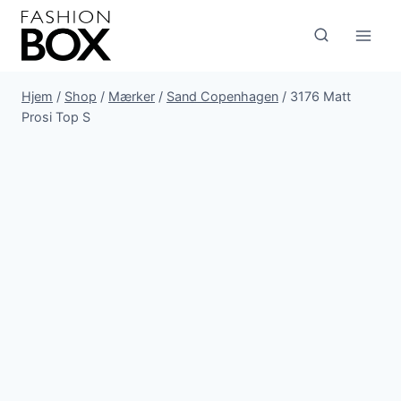
Fortsæt
til
indhold
Hjem
/
Shop
/
Mærker
/
Sand Copenhagen
/
3176 Matt
Prosi Top S