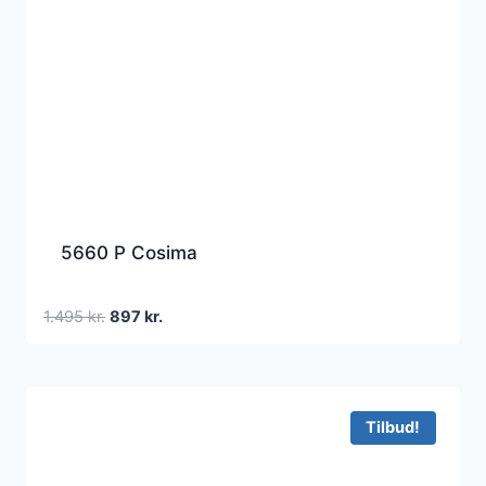
5660 P Cosima
Den
Den
1.495
kr.
897
kr.
oprindelige
aktuelle
pris
pris
var:
er:
1.495 kr..
897 kr..
Tilbud!