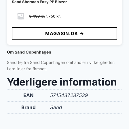
Sand Sherman Easy PP Blazer
Den
Den
3.499
kr.
1.750
kr.
oprindelige
aktuelle
pris
pris
MAGASIN.DK →
var:
er:
3.499 kr..
1.750 kr..
Om Sand Copenhagen
Sand tøj fra Sand Copenhagen omhandler i virkeligheden
flere linjer fra firmaet.
Yderligere information
EAN
5715437287539
Brand
Sand