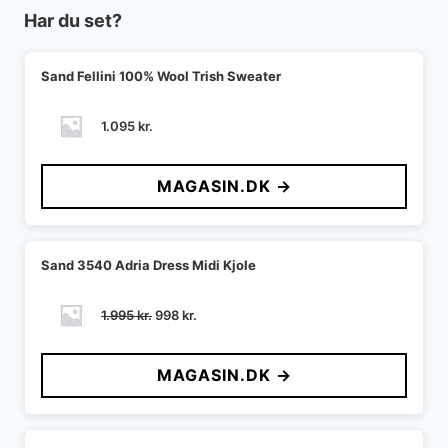
Har du set?
Sand Fellini 100% Wool Trish Sweater
1.095
kr.
MAGASIN.DK →
Sand 3540 Adria Dress Midi Kjole
Den
Den
1.995
kr.
998
kr.
oprindelige
aktuelle
pris
pris
MAGASIN.DK →
var:
er:
1.995 kr..
998 kr..