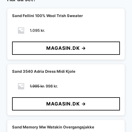
Sand Fellini 100% Wool Trish Sweater
1.095
kr.
MAGASIN.DK →
Sand 3540 Adria Dress Midi Kjole
Den
Den
1.995
kr.
998
kr.
oprindelige
aktuelle
pris
pris
MAGASIN.DK →
var:
er:
1.995 kr..
998 kr..
Sand Memory Mw Watskin Overgangsjakke