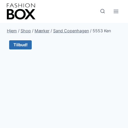
Fortsæt
til
indhold
Hjem
/
Shop
/
Mærker
/
Sand Copenhagen
/
5553 Ken
Tilbud!