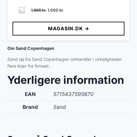
Den
Den
1.999
kr.
1.000
kr.
oprindelige
aktuelle
pris
pris
MAGASIN.DK →
var:
er:
1.999 kr..
1.000 kr..
Om Sand Copenhagen
Sand tøj fra Sand Copenhagen omhandler i virkeligheden
flere linjer fra firmaet.
Yderligere information
EAN
5715437595870
Brand
Sand