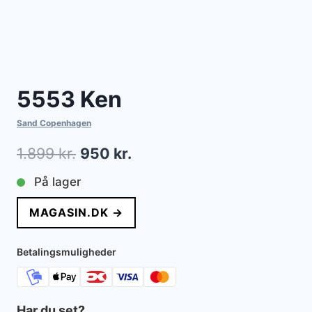
5553 Ken
Sand Copenhagen
Den
Den
1.899
kr.
950
kr.
oprindelige
aktuelle
På lager
pris
pris
MAGASIN.DK →
var:
er:
1.899 kr..
950 kr..
Betalingsmuligheder
Har du set?