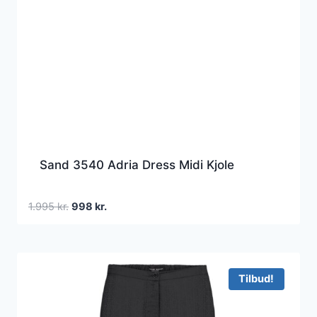
Sand 3540 Adria Dress Midi Kjole
Den
Den
1.995
kr.
998
kr.
oprindelige
aktuelle
pris
pris
var:
er:
1.995 kr..
998 kr..
Tilbud!