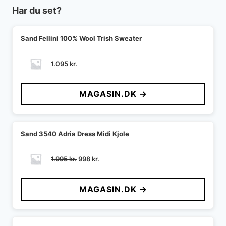
Har du set?
Sand Fellini 100% Wool Trish Sweater
1.095
kr.
MAGASIN.DK →
Sand 3540 Adria Dress Midi Kjole
Den
Den
1.995
kr.
998
kr.
oprindelige
aktuelle
pris
pris
MAGASIN.DK →
var:
er:
1.995 kr..
998 kr..