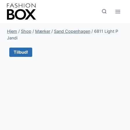
Fortsæt
til
indhold
Hjem
/
Shop
/
Mærker
/
Sand Copenhagen
/
6811 Light P
Jandi
Tilbud!