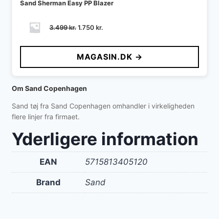
Sand Sherman Easy PP Blazer
Den
Den
3.499
kr.
1.750
kr.
oprindelige
aktuelle
pris
pris
MAGASIN.DK →
var:
er:
3.499 kr..
1.750 kr..
Om Sand Copenhagen
Sand tøj fra Sand Copenhagen omhandler i virkeligheden
flere linjer fra firmaet.
Yderligere information
EAN
5715813405120
Brand
Sand