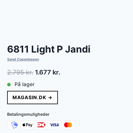
6811 Light P Jandi
Sand Copenhagen
Den
Den
2.795
kr.
1.677
kr.
oprindelige
aktuelle
På lager
pris
pris
MAGASIN.DK →
var:
er:
2.795 kr..
1.677 kr..
Betalingsmuligheder