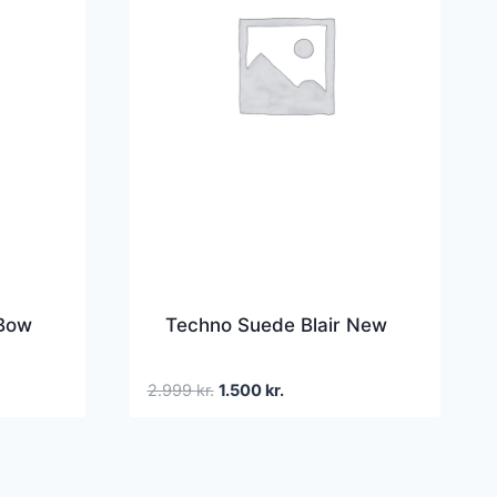
 Bow
Techno Suede Blair New
Den
Den
2.999
kr.
1.500
kr.
oprindelige
aktuelle
pris
pris
var:
er:
2.999 kr..
1.500 kr..