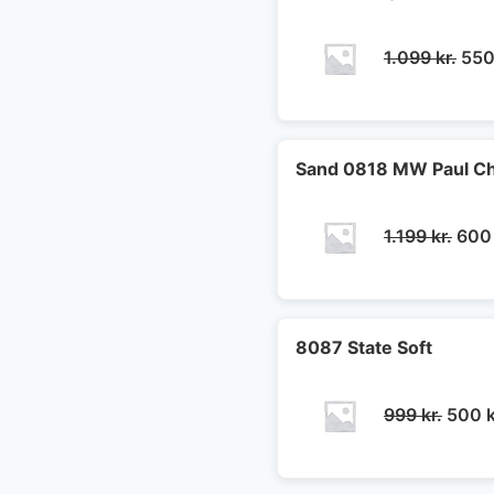
Den
1.099
kr.
55
opr
pris
var:
1.09
Sand 0818 MW Paul Ch
Den
1.199
kr.
60
opri
pris
var:
1.199
8087 State Soft
Den
999
kr.
500
k
oprin
pris