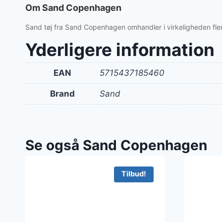
var:
Om Sand Copenhagen
999 kr
Sand tøj fra Sand Copenhagen omhandler i virkeligheden flere 
Yderligere information
EAN
5715437185460
Brand
Sand
Se også Sand Copenhagen
Tilbud!