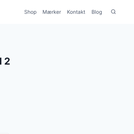
Shop
Mærker
Kontakt
Blog
N 2
n
e
uelle
s
 kr..