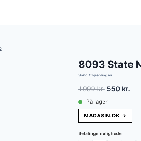
2
8093 State 
Sand Copenhagen
Den
De
1.099
kr.
550
kr.
oprindelig
akt
På lager
pris
pri
MAGASIN.DK →
var:
er:
1.099 kr..
550
Betalingsmuligheder