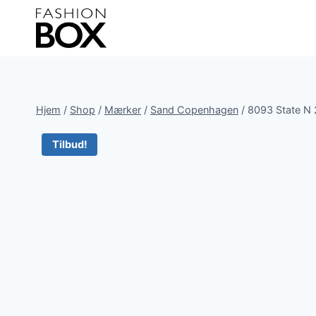
Fortsæt
til
indhold
Hjem
/
Shop
/
Mærker
/
Sand Copenhagen
/
8093 State N 
Tilbud!