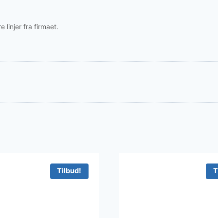
er:
..
500 kr..
linjer fra firmaet.
Tilbud!
T