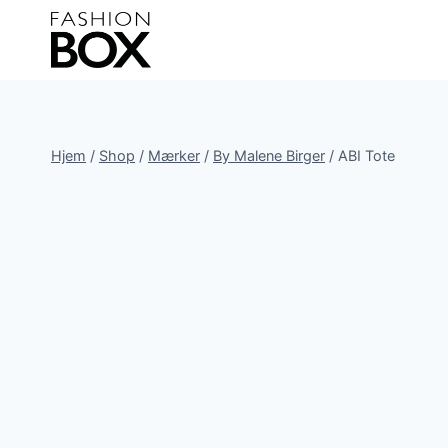
Fortsæt
til
indhold
Hjem
/
Shop
/
Mærker
/
By Malene Birger
/
ABI Tote