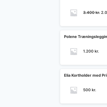
De
3.400
kr.
2.
opr
pri
var
3.4
Polene Træningsleggi
1.200
kr.
Elia Kortholder med Pri
500
kr.