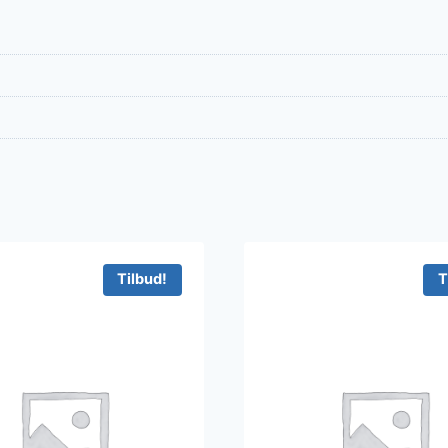
Tilbud!
T