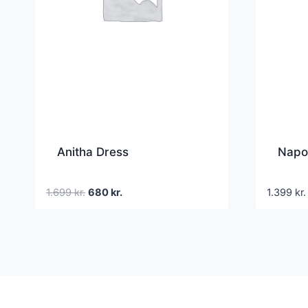
Anitha Dress
Napo
Den
Den
1.699
kr.
680
kr.
1.399
kr.
oprindelige
aktuelle
pris
pris
var:
er:
1.699 kr..
680 kr..