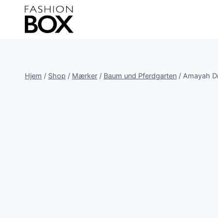
Fortsæt
til
indhold
Hjem
/
Shop
/
Mærker
/
Baum und Pferdgarten
/
Amayah D