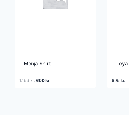
Menja Shirt
Leya
Den
Den
1.199
kr.
600
kr.
699
kr.
oprindelige
aktuelle
pris
pris
var:
er:
1.199 kr..
600 kr..