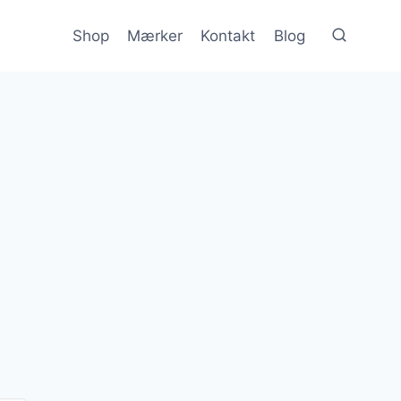
Shop
Mærker
Kontakt
Blog
n
e
uelle
s
 kr..