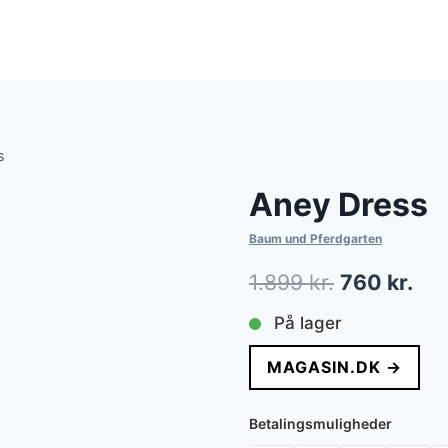
s
Aney Dress
Baum und Pferdgarten
Den
De
1.899
kr.
760
kr.
oprindelig
akt
På lager
pris
pri
MAGASIN.DK →
var:
er:
1.899 kr..
760
Betalingsmuligheder