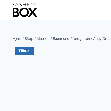
Fortsæt
til
indhold
Hjem
/
Shop
/
Mærker
/
Baum und Pferdgarten
/
Aney Dres
Tilbud!