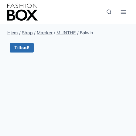
Fortsæt
til
indhold
Hjem
/
Shop
/
Mærker
/
MUNTHE
/
Balwin
Tilbud!