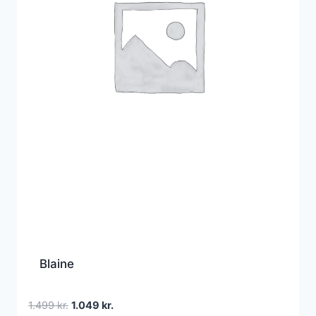
Blaine
Den
Den
1.499
kr.
1.049
kr.