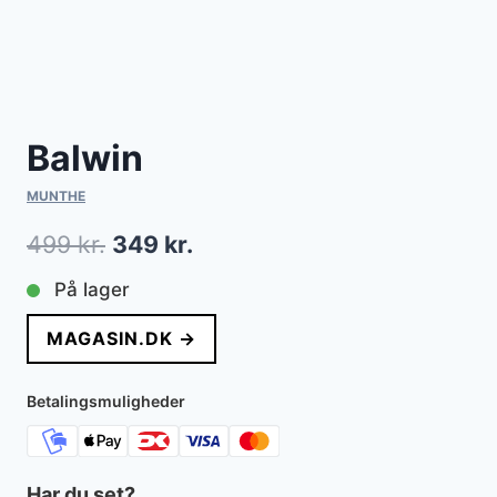
Balwin
MUNTHE
Den
Den
499
kr.
349
kr.
oprindelige
aktuelle
På lager
pris
pris
MAGASIN.DK →
var:
er:
499 kr..
349 kr..
Betalingsmuligheder
Har du set?