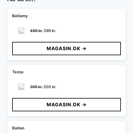
Bellamy
Den
Den
499
kr.
299
kr.
oprindelige
aktuelle
pris
pris
MAGASIN.DK →
var:
er:
499 kr..
299 kr..
Tezza
Den
Den
399
kr.
200
kr.
oprindelige
aktuelle
pris
pris
MAGASIN.DK →
var:
er:
399 kr..
200 kr..
Ballon