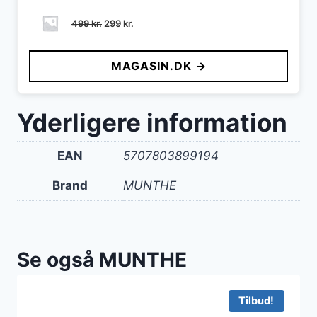
Den
Den
499
kr.
299
kr.
oprindelige
aktuelle
pris
pris
MAGASIN.DK →
var:
er:
499 kr..
299 kr..
Yderligere information
EAN
5707803899194
Brand
MUNTHE
Se også MUNTHE
Tilbud!