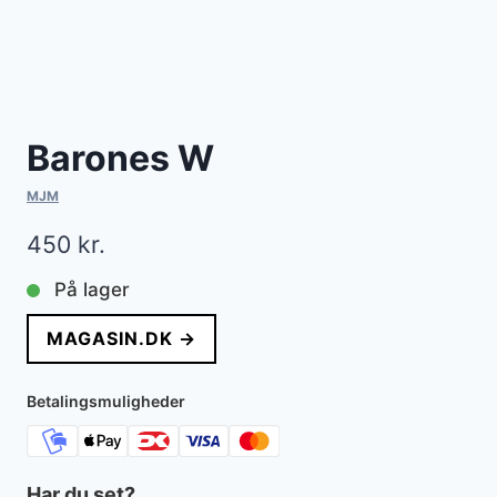
Barones W
MJM
450
kr.
På lager
MAGASIN.DK →
Betalingsmuligheder
Har du set?