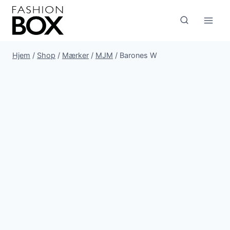
Fortsæt
til
indhold
Hjem
/
Shop
/
Mærker
/
MJM
/
Barones W