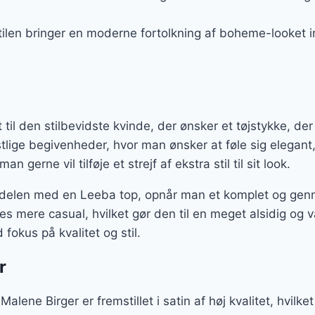
tilen bringer en moderne fortolkning af boheme-looket i
til den stilbevidste kvinde, der ønsker et tøjstykke, de
estlige begivenheder, hvor man ønsker at føle sig elegant, 
 gerne vil tilføje et strejf af ekstra stil til sit look.
elen med en Leeba top, opnår man et komplet og gennem
s mere casual, hvilket gør den til en meget alsidig og v
okus på kvalitet og stil.
r
alene Birger er fremstillet i satin af høj kvalitet, hvilke