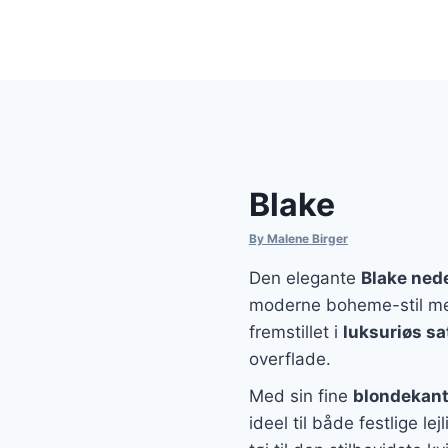
Blake
By Malene Birger
Den elegante
Blake ned
moderne boheme-stil med
fremstillet i
luksuriøs sa
overflade.
Med sin fine
blondekan
ideel til både festlige le