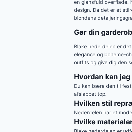
en glansfuld overflade. 
design. Da det er et stil
blondens detaljeringsgr
Gør din gardero
Blake nederdelen er det 
elegance og boheme-char
outfits og give dig den 
Hvordan kan jeg 
Du kan bære den til fest
afslappet top.
Hvilken stil rep
Nederdelen har et moder
Hvilke materiale
Blake nederdelen er udfør