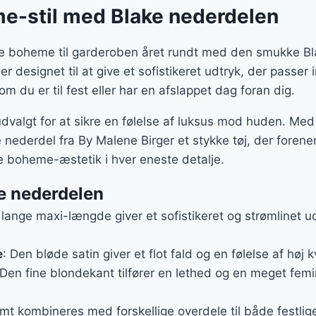
e-stil med Blake nederdelen
erne boheme til garderoben året rundt med den smukke B
 designet til at give et sofistikeret udtryk, der passer 
u er til fest eller har en afslappet dag foran dig.
udvalgt for at sikre en følelse af luksus mod huden. Med
e nederdel fra By Malene Birger et stykke tøj, der foren
 boheme-æstetik i hver eneste detalje.
e nederdelen
 lange maxi-længde giver et sofistikeret og strømlinet u
e
: Den bløde satin giver et flot fald og en følelse af høj k
 Den fine blondekant tilfører en lethed og en meget femin
mt kombineres med forskellige overdele til både festli