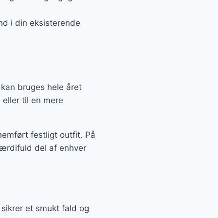
nd i din eksisterende
r kan bruges hele året
eller til en mere
ført festligt outfit. På
ærdifuld del af enhver
t sikrer et smukt fald og