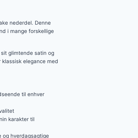
lake nederdel. Denne
ind i mange forskellige
 sit glimtende satin og
er klassisk elegance med
dseende til enhver
valitet
in karakter til
ge og hverdagsagtige