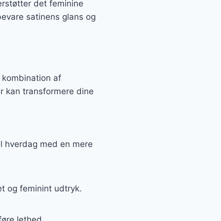
rstøtter det feminine
 bevare satinens glans og
n kombination af
r kan transformere dine
 til hverdag med en mere
 og feminint udtryk.
føre lethed.