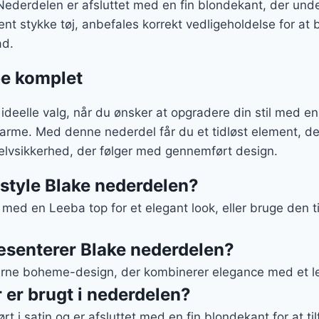
Nederdelen er afsluttet med en fin blondekant, der unde
rent stykke tøj, anbefales korrekt vedligeholdelse for at
ad.
be komplet
ideelle valg, når du ønsker at opgradere din stil med e
me. Med denne nederdel får du et tidløst element, de
selvsikkerhed, der følger med gennemført design.
style Blake nederdelen?
 med en Leeba top for et elegant look, eller bruge den
ræsenterer Blake nederdelen?
ne boheme-design, der kombinerer elegance med et let
r er brugt i nederdelen?
t i satin og er afsluttet med en fin blondekant for at til