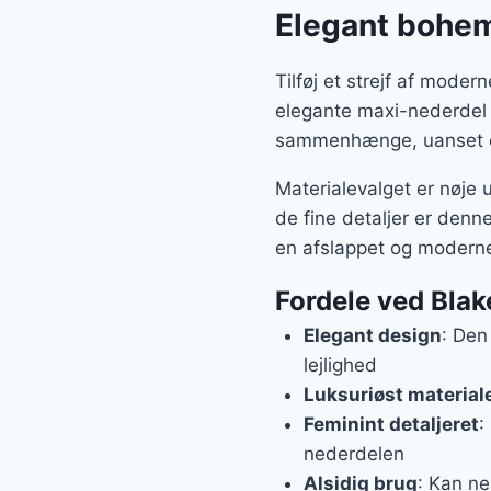
Elegant bohem
Tilføj et strejf af mod
elegante maxi-nederdel er
sammenhænge, uanset om d
Materialevalget er nøje 
de fine detaljer er denn
en afslappet og moderne
Fordele ved Blak
Elegant design
: Den
lejlighed
Luksuriøst material
Feminint detaljeret
:
nederdelen
Alsidig brug
: Kan ne