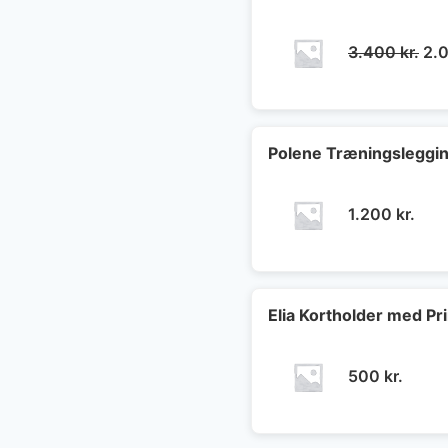
De
3.400
kr.
2.
opr
pri
var
3.4
Polene Træningsleggi
1.200
kr.
Elia Kortholder med Pri
500
kr.