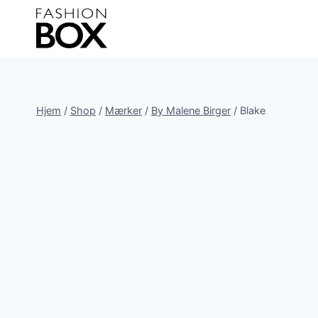
Fortsæt
til
indhold
Hjem
/
Shop
/
Mærker
/
By Malene Birger
/
Blake