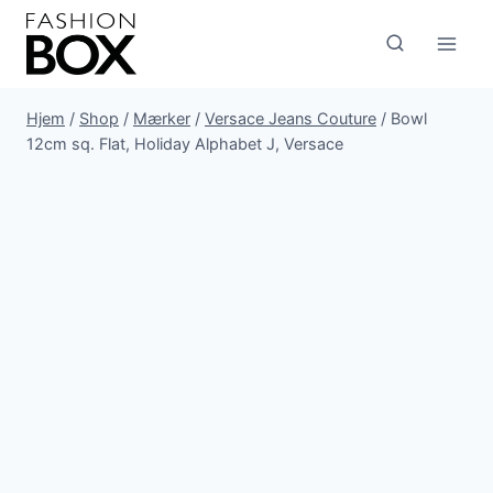
Fortsæt
til
indhold
Hjem
/
Shop
/
Mærker
/
Versace Jeans Couture
/
Bowl
12cm sq. Flat, Holiday Alphabet J, Versace