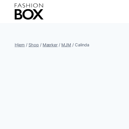
Fortsæt
til
indhold
Hjem
/
Shop
/
Mærker
/
MJM
/
Calinda