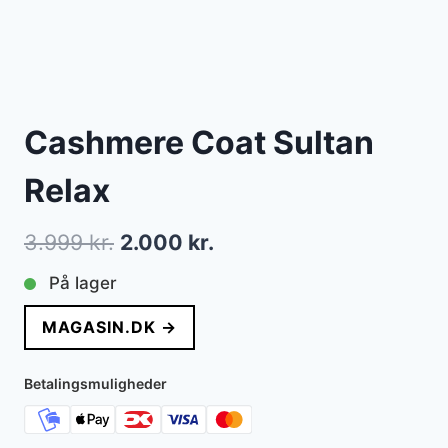
Cashmere Coat Sultan
Relax
Den
Den
3.999
kr.
2.000
kr.
oprindelige
aktuelle
På lager
pris
pris
MAGASIN.DK →
var:
er:
3.999 kr..
2.000 kr..
Betalingsmuligheder