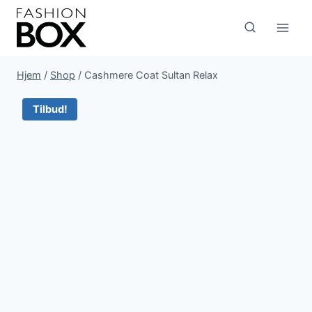
Fortsæt
til
indhold
Hjem
/
Shop
/
Cashmere Coat Sultan Relax
Tilbud!