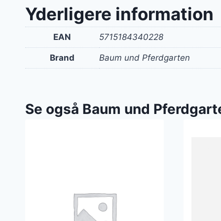
var:
Yderligere information
1.29
EAN
5715184340228
Brand
Baum und Pferdgarten
Se også Baum und Pferdgart