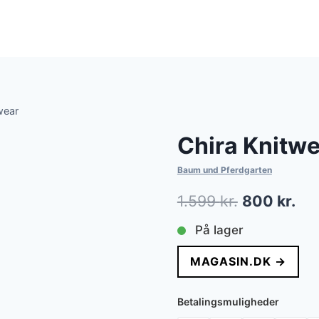
wear
Chira Knitw
Baum und Pferdgarten
Den
De
1.599
kr.
800
kr.
oprindelig
akt
På lager
pris
pri
MAGASIN.DK →
var:
er:
1.599 kr..
800
Betalingsmuligheder