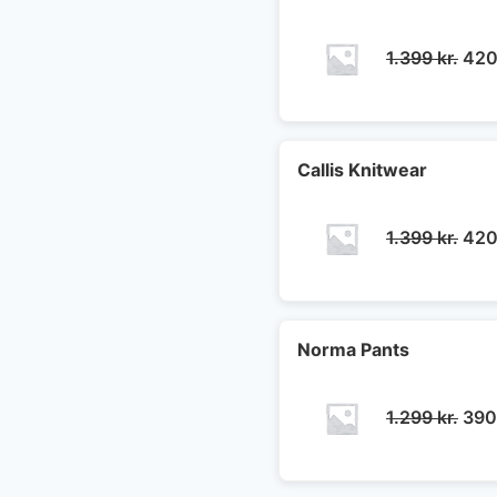
Den
1.399
kr.
42
opri
pris
var:
1.39
Callis Knitwear
Den
1.399
kr.
42
opri
pris
var:
1.39
Norma Pants
Den
1.299
kr.
39
opri
pris