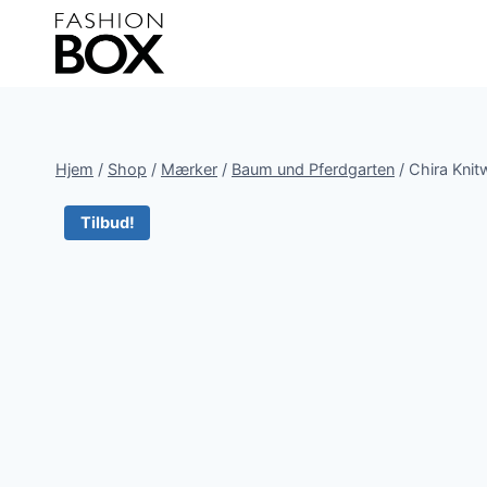
Fortsæt
til
indhold
Hjem
/
Shop
/
Mærker
/
Baum und Pferdgarten
/
Chira Knit
Tilbud!