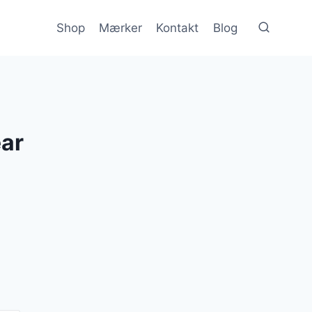
Shop
Mærker
Kontakt
Blog
ear
n
e
uelle
s
 kr..