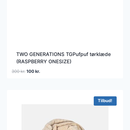
TWO GENERATIONS TGPufpuf tørklæde
(RASPBERRY ONESIZE)
Den
Den
300
kr.
100
kr.
oprindelige
aktuelle
pris
pris
var:
er:
300 kr..
100 kr..
Tilbud!