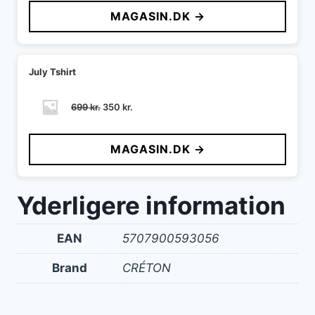
MAGASIN.DK →
July Tshirt
Den
Den
699
kr.
350
kr.
oprindelige
aktuelle
pris
pris
MAGASIN.DK →
var:
er:
699 kr..
350 kr..
Yderligere information
EAN
5707900593056
Brand
CRÉTON