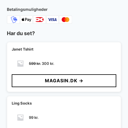
Betalingsmuligheder
Har du set?
Janet Tshirt
Den
Den
599
kr.
300
kr.
oprindelige
aktuelle
pris
pris
MAGASIN.DK →
var:
er:
599 kr..
300 kr..
Ling Socks
99
kr.