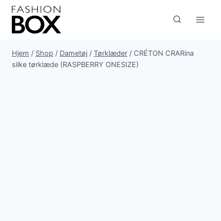
Fortsæt
til
indhold
Hjem
/
Shop
/
Dametøj
/
Tørklæder
/
CRÉTON CRARina
silke tørklæde (RASPBERRY ONESIZE)