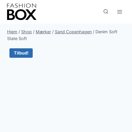
Fortsæt
til
indhold
Hjem
/
Shop
/
Mærker
/
Sand Copenhagen
/
Denim Soft
State Soft
Tilbud!