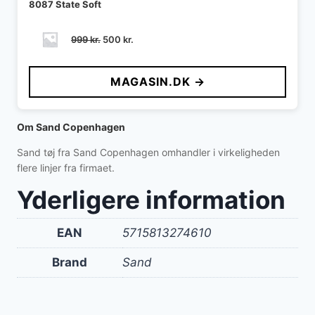
8087 State Soft
Den
Den
999
kr.
500
kr.
oprindelige
aktuelle
pris
pris
MAGASIN.DK →
var:
er:
999 kr..
500 kr..
Om Sand Copenhagen
Sand tøj fra Sand Copenhagen omhandler i virkeligheden
flere linjer fra firmaet.
Yderligere information
EAN
5715813274610
Brand
Sand