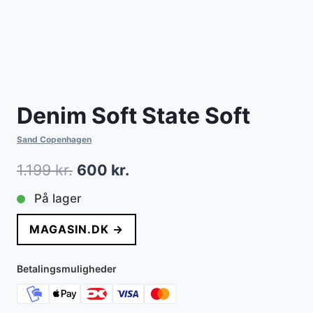
Denim Soft State Soft
Sand Copenhagen
Den
Den
1.199
kr.
600
kr.
oprindelige
aktuelle
På lager
pris
pris
MAGASIN.DK →
var:
er:
1.199 kr..
600 kr..
Betalingsmuligheder