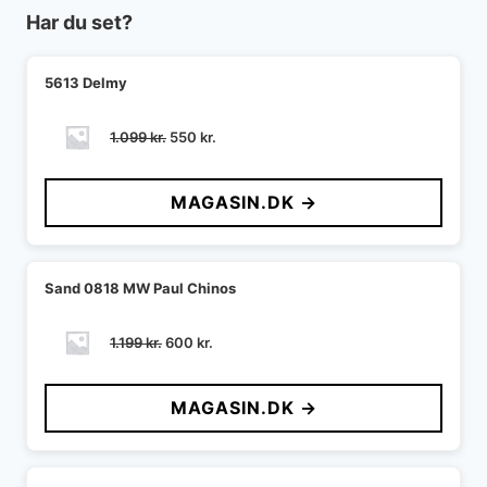
Har du set?
5613 Delmy
Den
Den
1.099
kr.
550
kr.
oprindelige
aktuelle
pris
pris
MAGASIN.DK →
var:
er:
1.099 kr..
550 kr..
Sand 0818 MW Paul Chinos
Den
Den
1.199
kr.
600
kr.
oprindelige
aktuelle
pris
pris
MAGASIN.DK →
var:
er:
1.199 kr..
600 kr..