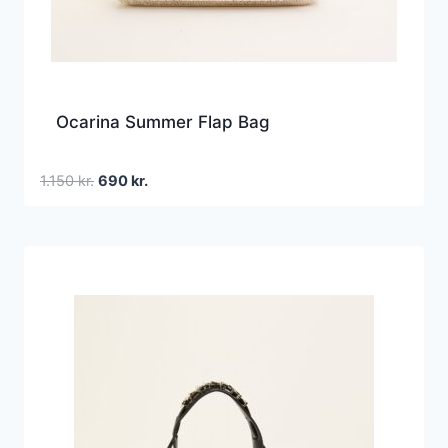
Ocarina Summer Flap Bag
Den
Den
1.150
kr.
690
kr.
oprindelige
aktuelle
pris
pris
var:
er:
1.150 kr..
690 kr..