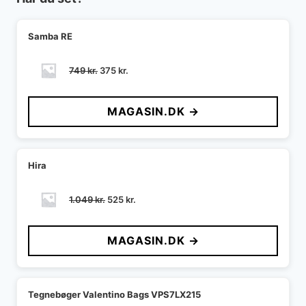
Samba RE
Den
Den
749
kr.
375
kr.
oprindelige
aktuelle
pris
pris
MAGASIN.DK →
var:
er:
749 kr..
375 kr..
Hira
Den
Den
1.049
kr.
525
kr.
oprindelige
aktuelle
pris
pris
MAGASIN.DK →
var:
er:
1.049 kr..
525 kr..
Tegnebøger Valentino Bags VPS7LX215