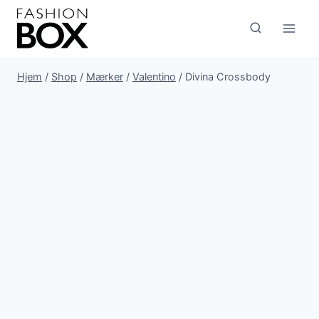
Fortsæt
til
indhold
Hjem
/
Shop
/
Mærker
/
Valentino
/
Divina Crossbody