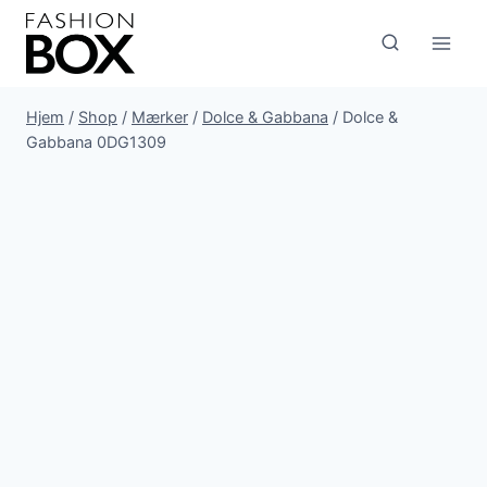
Fortsæt
til
indhold
Hjem
/
Shop
/
Mærker
/
Dolce & Gabbana
/
Dolce &
Gabbana 0DG1309