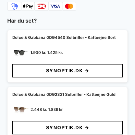
Har du set?
Dolce & Gabbana 0DG4540 Solbriller - Katteøjne Sort
Den
Den
1.900
kr.
1.425
kr.
oprindelige
aktuelle
pris
pris
SYNOPTIK.DK →
var:
er:
1.900 kr..
1.425 kr..
Dolce & Gabbana 0DG2321 Solbriller - Katteøjne Guld
Den
Den
2.448
kr.
1.836
kr.
oprindelige
aktuelle
pris
pris
SYNOPTIK.DK →
var:
er:
2.448 kr..
1.836 kr..