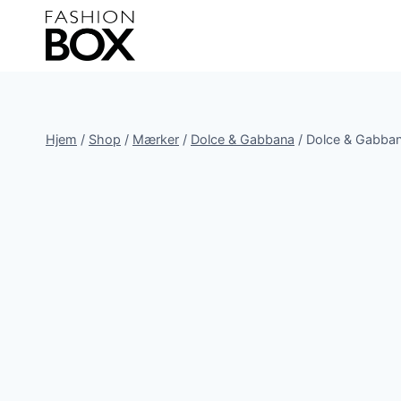
Fortsæt
til
indhold
Hjem
/
Shop
/
Mærker
/
Dolce & Gabbana
/
Dolce & Gabbana