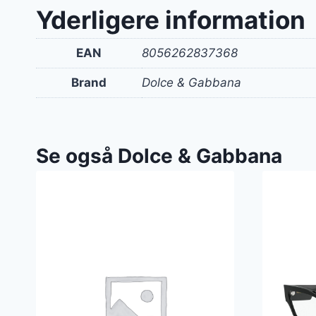
var:
Yderligere information
1.90
EAN
8056262837368
Brand
Dolce & Gabbana
Se også Dolce & Gabbana