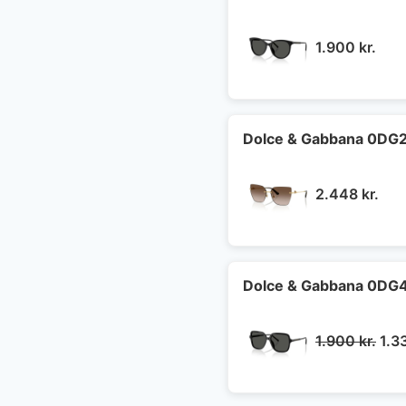
1.900
kr.
Dolce & Gabbana 0DG232
2.448
kr.
Dolce & Gabbana 0DG45
De
1.900
kr.
1.3
opr
pris