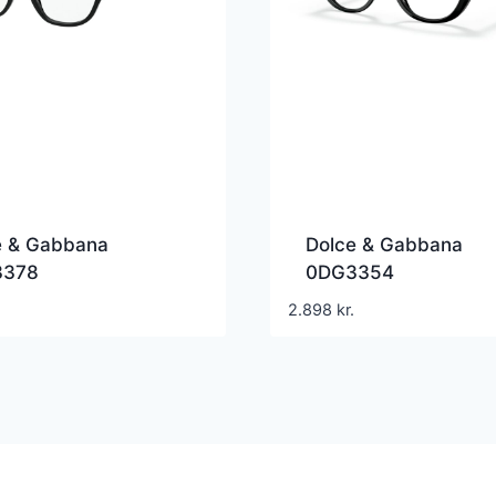
e & Gabbana
Dolce & Gabbana
3378
0DG3354
2.898
kr.