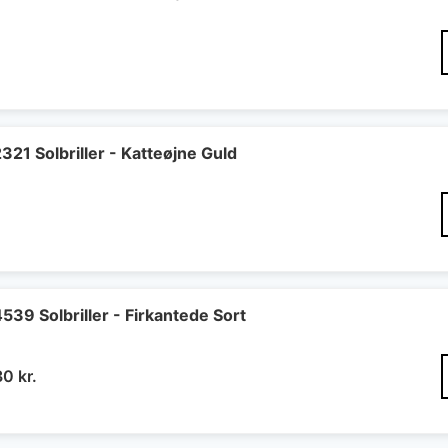
1 Solbriller - Katteøjne Guld
39 Solbriller - Firkantede Sort
n
Den
30
kr.
indelige
aktuelle
pris