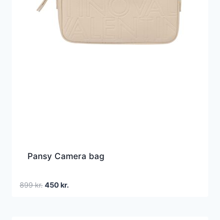
Pansy Camera bag
Den
Den
899
kr.
450
kr.
oprindelige
aktuelle
pris
pris
var:
er: