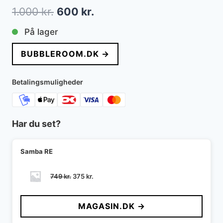
Den
Den
1.000
kr.
600
kr.
oprindelige
aktuelle
På lager
pris
pris
BUBBLEROOM.DK →
var:
er:
1.000 kr..
600 kr..
Betalingsmuligheder
Har du set?
Samba RE
Den
Den
749
kr.
375
kr.
oprindelige
aktuelle
pris
pris
MAGASIN.DK →
var:
er:
749 kr..
375 kr..