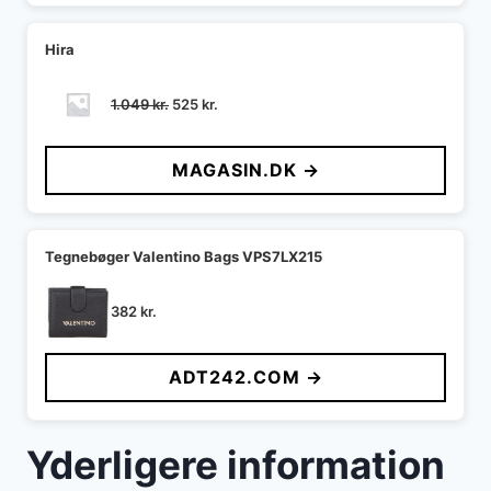
Hira
Den
Den
1.049
kr.
525
kr.
oprindelige
aktuelle
pris
pris
MAGASIN.DK →
var:
er:
1.049 kr..
525 kr..
Tegnebøger Valentino Bags VPS7LX215
382
kr.
ADT242.COM →
Yderligere information