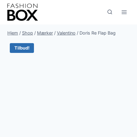
Fortsæt
til
indhold
Hjem
/
Shop
/
Mærker
/
Valentino
/
Doris Re Flap Bag
Tilbud!