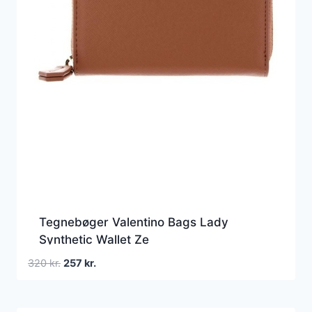
Tegnebøger Valentino Bags Lady
Synthetic Wallet Ze
Den
Den
320
kr.
257
kr.
oprindelige
aktuelle
pris
pris
var:
er: