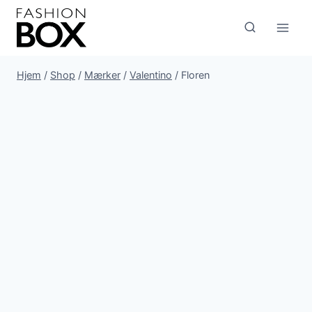
Fortsæt
til
indhold
Hjem
/
Shop
/
Mærker
/
Valentino
/
Floren