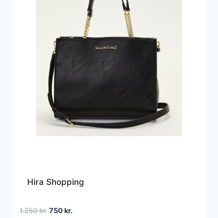
Hira Shopping
Den
Den
1.250
kr.
750
kr.