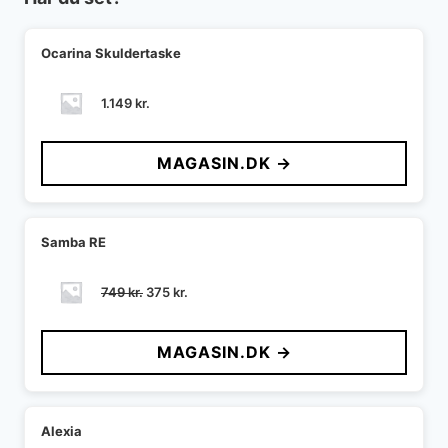
Ocarina Skuldertaske
1.149
kr.
MAGASIN.DK →
Samba RE
Den
Den
749
kr.
375
kr.
oprindelige
aktuelle
pris
pris
MAGASIN.DK →
var:
er:
749 kr..
375 kr..
Alexia