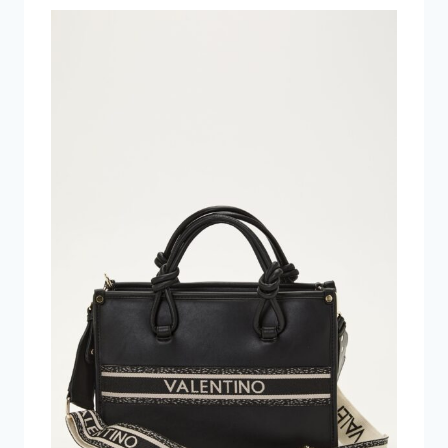
320 kr..
257 kr..