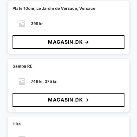
Plate 10cm, Le Jardin de Versace, Versace
399
kr.
MAGASIN.DK →
Samba RE
Den
Den
749
kr.
375
kr.
oprindelige
aktuelle
pris
pris
MAGASIN.DK →
var:
er:
749 kr..
375 kr..
Hira