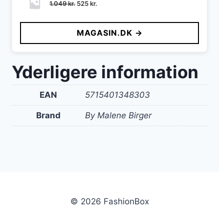
Den
Den
1.049
kr.
525
kr.
oprindelige
aktuelle
pris
pris
MAGASIN.DK →
var:
er:
1.049 kr..
525 kr..
Yderligere information
EAN
5715401348303
Brand
By Malene Birger
© 2026 FashionBox