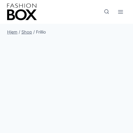
Fortsæt
til
indhold
Hjem
/
Shop
/
Frillio