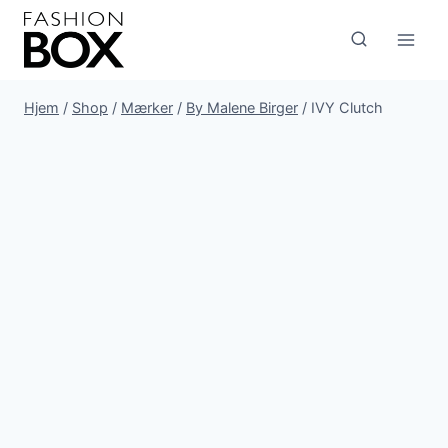
Fortsæt
til
indhold
Hjem
/
Shop
/
Mærker
/
By Malene Birger
/
IVY Clutch