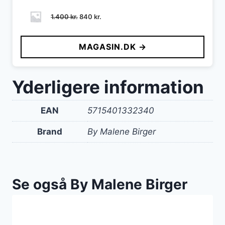
Den
Den
1.400
kr.
840
kr.
oprindelige
aktuelle
pris
pris
MAGASIN.DK →
var:
er:
1.400 kr..
840 kr..
Yderligere information
EAN
5715401332340
Brand
By Malene Birger
Se også By Malene Birger