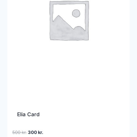
Elia Card
Den
Den
500
kr.
300
kr.