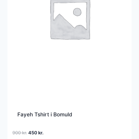
Fayeh Tshirt i Bomuld
Den
Den
900
kr.
450
kr.