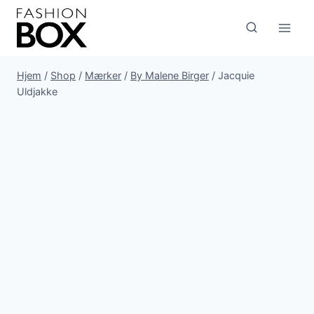
Fortsæt
til
indhold
Hjem
/
Shop
/
Mærker
/
By Malene Birger
/
Jacquie
Uldjakke