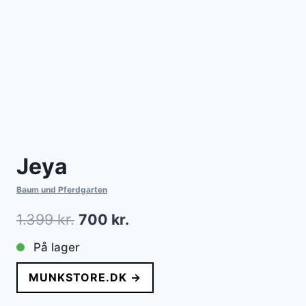
Jeya
Baum und Pferdgarten
Den
Den
1.399
kr.
700
kr.
oprindelige
aktuelle
På lager
pris
pris
MUNKSTORE.DK →
var:
er: