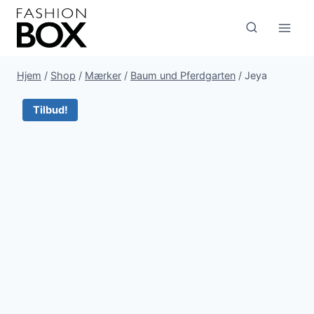
Fortsæt
til
indhold
Hjem
/
Shop
/
Mærker
/
Baum und Pferdgarten
/
Jeya
Tilbud!