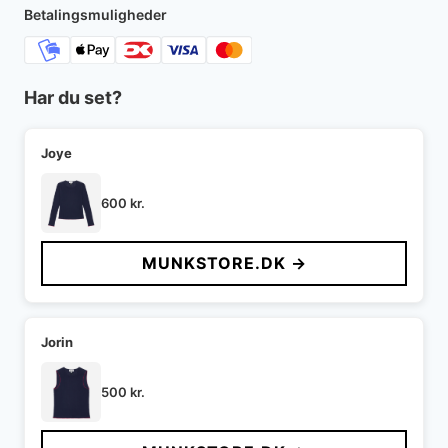
1.399 kr..
700 kr..
Betalingsmuligheder
Har du set?
Joye
600
kr.
MUNKSTORE.DK →
Jorin
500
kr.