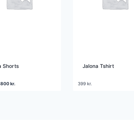
 Shorts
Jalona Tshirt
Den
Den
800
kr.
399
kr.
oprindelige
aktuelle
pris
pris
var:
er:
1.599 kr..
800 kr..