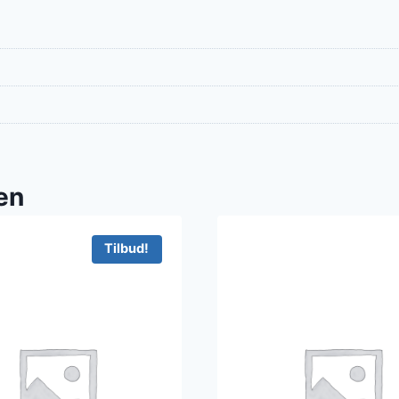
en
Tilbud!