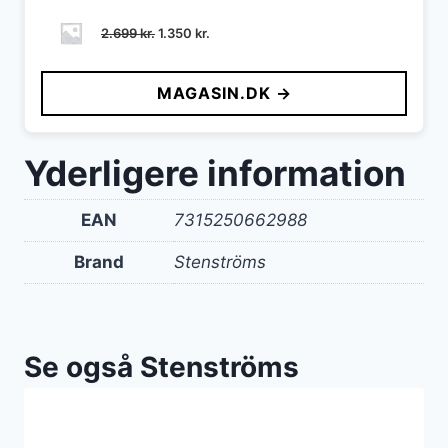
Den
Den
2.699
kr.
1.350
kr.
oprindelige
aktuelle
pris
pris
MAGASIN.DK →
var:
er:
2.699 kr..
1.350 kr..
Yderligere information
EAN
7315250662988
Brand
Stenströms
Se også Stenströms