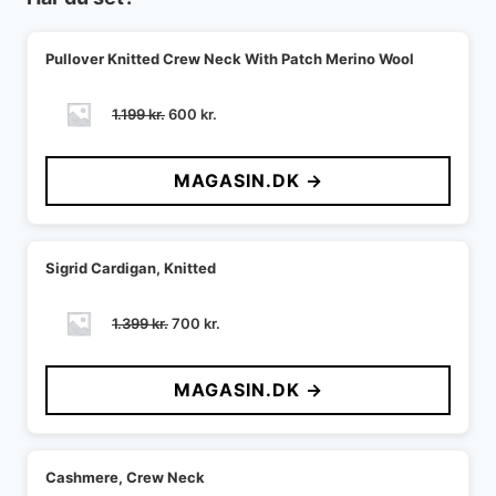
Pullover Knitted Crew Neck With Patch Merino Wool
Den
Den
1.199
kr.
600
kr.
oprindelige
aktuelle
pris
pris
MAGASIN.DK →
var:
er:
1.199 kr..
600 kr..
Sigrid Cardigan, Knitted
Den
Den
1.399
kr.
700
kr.
oprindelige
aktuelle
pris
pris
MAGASIN.DK →
var:
er:
1.399 kr..
700 kr..
Cashmere, Crew Neck