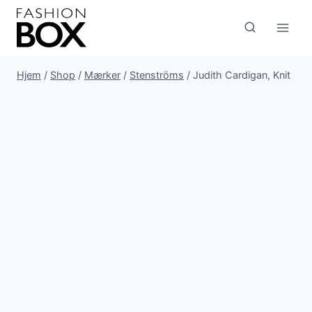
Fortsæt
til
indhold
Hjem
/
Shop
/
Mærker
/
Stenströms
/
Judith Cardigan, Knit