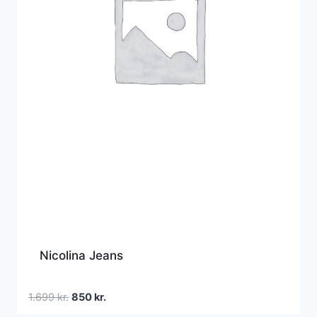
Nicolina Jeans
Den
Den
1.699
kr.
850
kr.
oprindelige
aktuelle