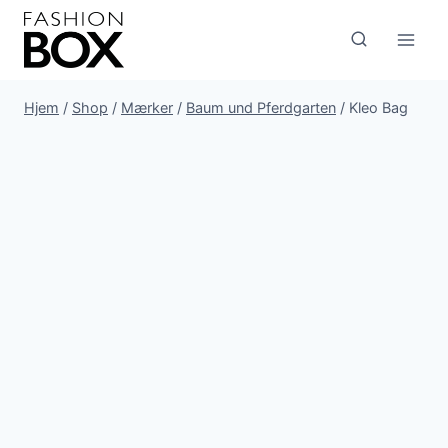
Fortsæt
til
indhold
Hjem
/
Shop
/
Mærker
/
Baum und Pferdgarten
/
Kleo Bag