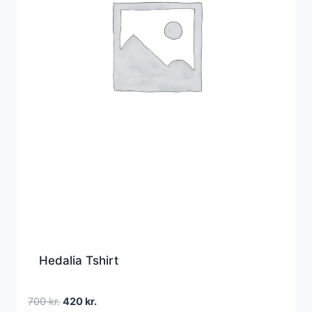
Hedalia Tshirt
Den
Den
700
kr.
420
kr.