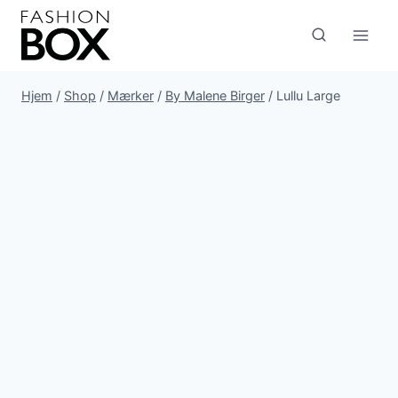
Fortsæt
til
indhold
Hjem
/
Shop
/
Mærker
/
By Malene Birger
/
Lullu Large