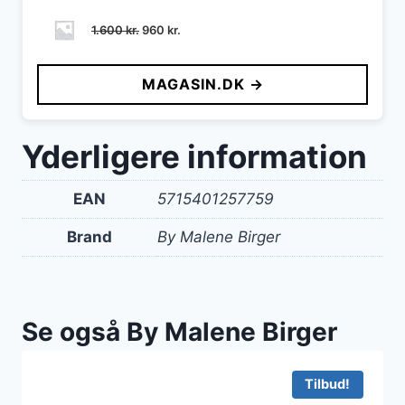
Den
Den
1.600
kr.
960
kr.
oprindelige
aktuelle
pris
pris
MAGASIN.DK →
var:
er:
1.600 kr..
960 kr..
Yderligere information
EAN
5715401257759
Brand
By Malene Birger
Se også By Malene Birger
Tilbud!