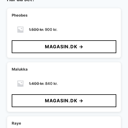
Pheobes
Den
Den
1.500
kr.
900
kr.
oprindelige
aktuelle
pris
pris
MAGASIN.DK →
var:
er:
1.500 kr..
900 kr..
Malukka
Den
Den
1.400
kr.
840
kr.
oprindelige
aktuelle
pris
pris
MAGASIN.DK →
var:
er:
1.400 kr..
840 kr..
Raye