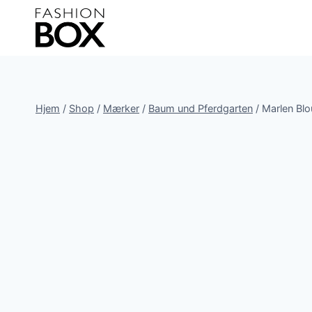
Fortsæt
til
indhold
Hjem
/
Shop
/
Mærker
/
Baum und Pferdgarten
/
Marlen Bl