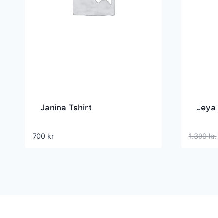
Janina Tshirt
Jeya
700
kr.
1.399
kr.