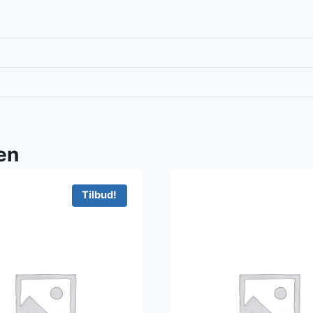
en
Tilbud!