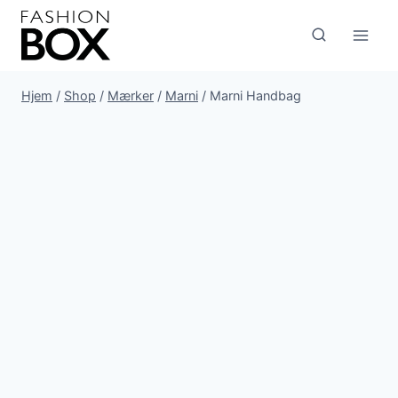
Fortsæt
til
indhold
Hjem
/
Shop
/
Mærker
/
Marni
/
Marni Handbag