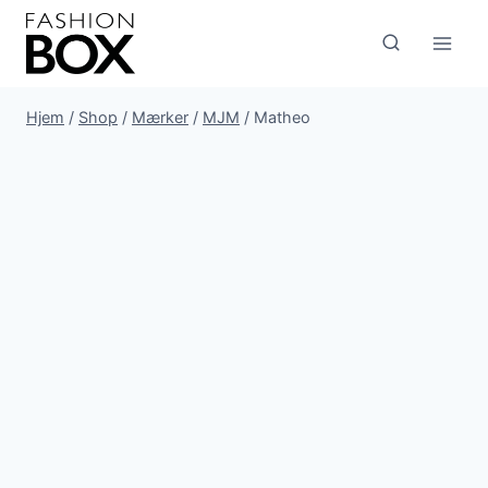
Fortsæt
til
indhold
Hjem
/
Shop
/
Mærker
/
MJM
/
Matheo