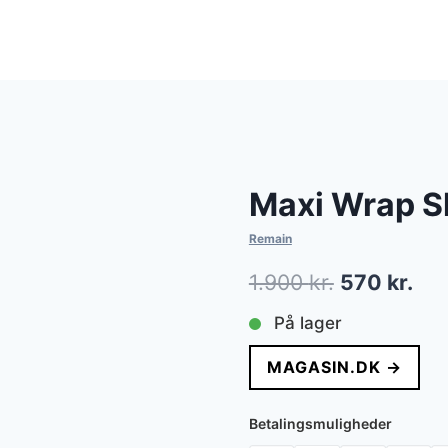
Maxi Wrap Sk
Remain
Den
De
1.900
kr.
570
kr.
oprindelig
akt
På lager
pris
pri
MAGASIN.DK →
var:
er:
1.900 kr..
570
Betalingsmuligheder