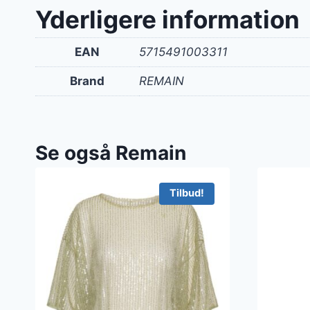
var:
Yderligere information
1.60
EAN
5715491003311
Brand
REMAIN
Se også Remain
Tilbud!