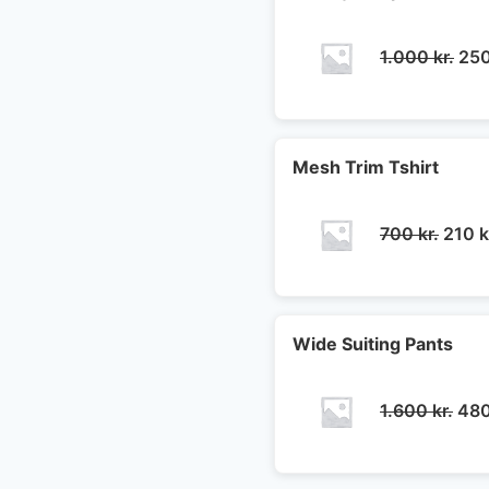
De
1.000
kr.
25
opr
pris
var:
1.0
Mesh Trim Tshirt
Den
700
kr.
210
k
oprin
pris
var:
700 k
Wide Suiting Pants
De
1.600
kr.
48
opr
pris