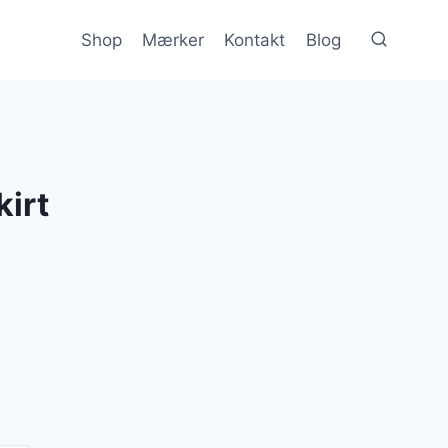
Shop
Mærker
Kontakt
Blog
irt
n
e
uelle
s
 kr..