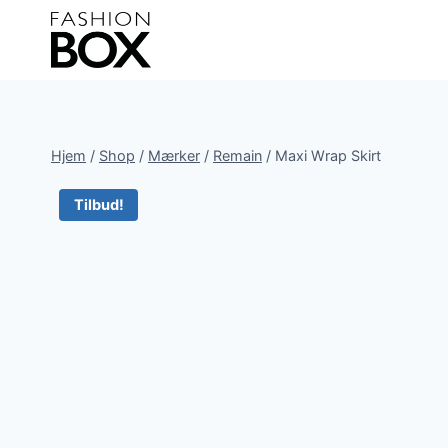
Fortsæt
til
indhold
Hjem
/
Shop
/
Mærker
/
Remain
/
Maxi Wrap Skirt
Tilbud!