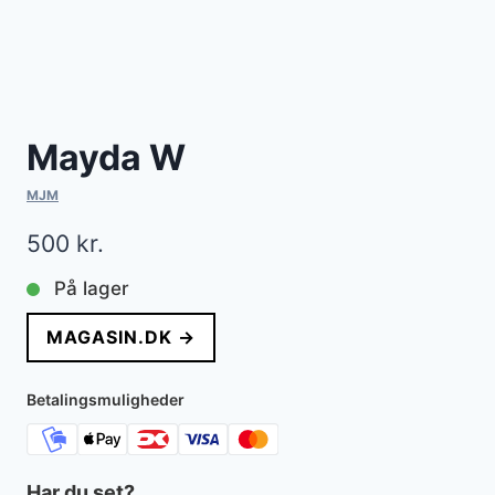
Mayda W
MJM
500
kr.
På lager
MAGASIN.DK →
Betalingsmuligheder
Har du set?