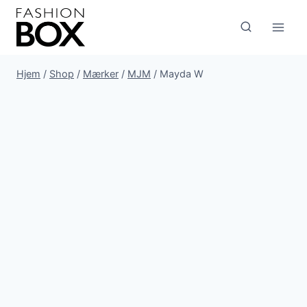
Fortsæt
til
indhold
Hjem
/
Shop
/
Mærker
/
MJM
/
Mayda W