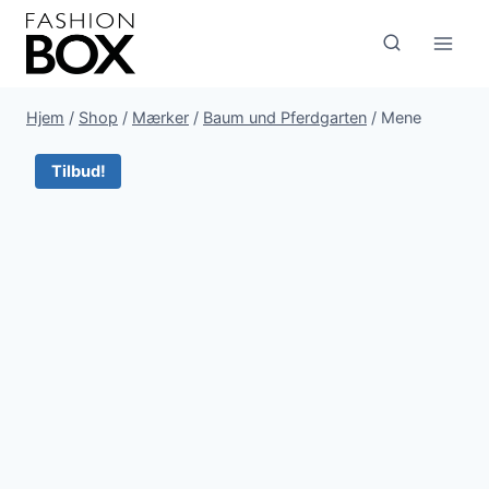
Fortsæt
til
indhold
Hjem
/
Shop
/
Mærker
/
Baum und Pferdgarten
/
Mene
Tilbud!