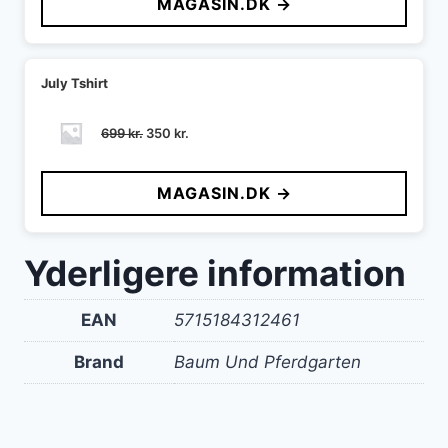
MAGASIN.DK →
July Tshirt
Den
Den
699
kr.
350
kr.
oprindelige
aktuelle
pris
pris
MAGASIN.DK →
var:
er:
699 kr..
350 kr..
Yderligere information
EAN
5715184312461
Brand
Baum Und Pferdgarten