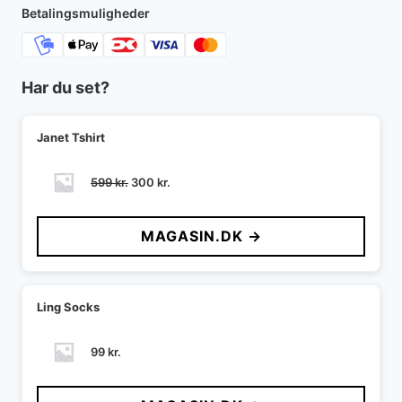
1.199 kr..
600 kr..
Betalingsmuligheder
Har du set?
Janet Tshirt
Den
Den
599
kr.
300
kr.
oprindelige
aktuelle
pris
pris
MAGASIN.DK →
var:
er:
599 kr..
300 kr..
Ling Socks
99
kr.