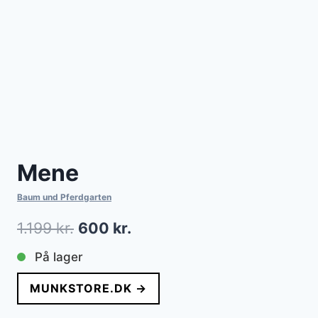
Mene
Baum und Pferdgarten
Den
Den
1.199
kr.
600
kr.
oprindelige
aktuelle
På lager
pris
pris
MUNKSTORE.DK →
var:
er: