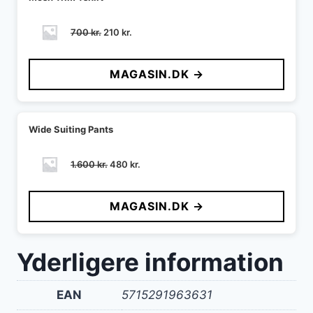
Den
Den
700
kr.
210
kr.
oprindelige
aktuelle
pris
pris
MAGASIN.DK →
var:
er:
700 kr..
210 kr..
Wide Suiting Pants
Den
Den
1.600
kr.
480
kr.
oprindelige
aktuelle
pris
pris
MAGASIN.DK →
var:
er:
1.600 kr..
480 kr..
Yderligere information
EAN
5715291963631