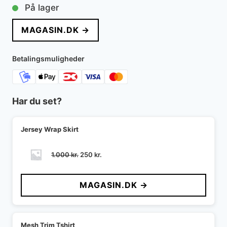
oprindelige
aktuelle
På lager
pris
pris
MAGASIN.DK →
var:
er:
1.700 kr..
400 kr..
Betalingsmuligheder
Har du set?
Jersey Wrap Skirt
Den
Den
1.000
kr.
250
kr.
oprindelige
aktuelle
pris
pris
MAGASIN.DK →
var:
er:
1.000 kr..
250 kr..
Mesh Trim Tshirt