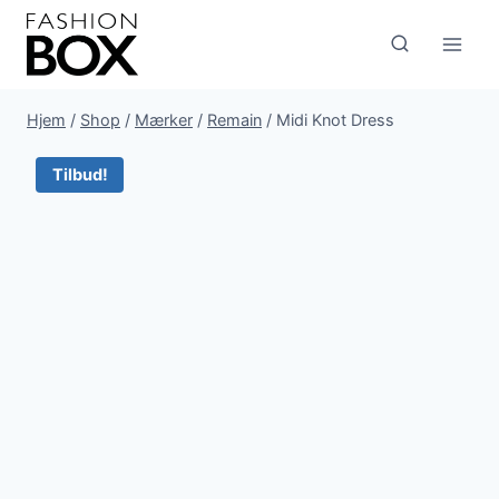
Fortsæt
til
indhold
Hjem
/
Shop
/
Mærker
/
Remain
/
Midi Knot Dress
Tilbud!