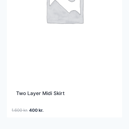
Two Layer Midi Skirt
Den
Den
1.600
kr.
400
kr.
oprindelige
aktuelle
pris
pris