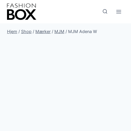
Fortsæt
til
indhold
Hjem
/
Shop
/
Mærker
/
MJM
/
MJM Adena W