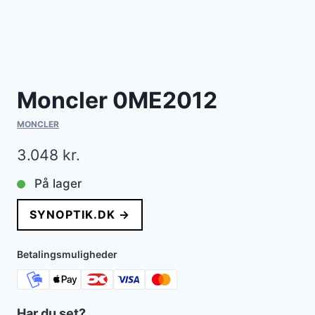
Moncler 0ME2012
MONCLER
3.048
kr.
På lager
SYNOPTIK.DK →
Betalingsmuligheder
Har du set?