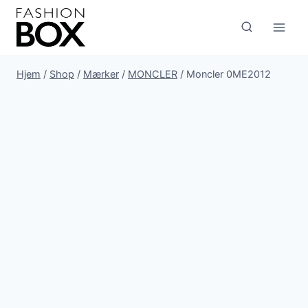
Fortsæt
til
indhold
Hjem
/
Shop
/
Mærker
/
MONCLER
/
Moncler 0ME2012