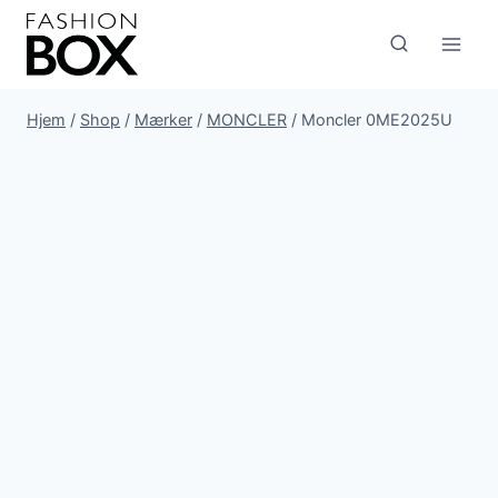
Fortsæt
til
indhold
Hjem
/
Shop
/
Mærker
/
MONCLER
/
Moncler 0ME2025U