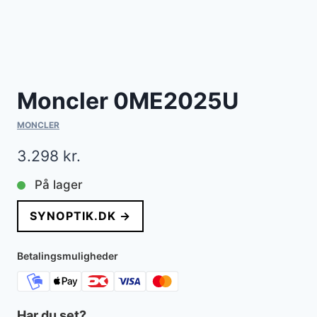
Moncler 0ME2025U
MONCLER
3.298
kr.
På lager
SYNOPTIK.DK →
Betalingsmuligheder
Har du set?