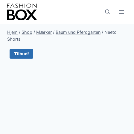
Fortsæt
til
indhold
Hjem
/
Shop
/
Mærker
/
Baum und Pferdgarten
/
Neeto
Shorts
Tilbud!