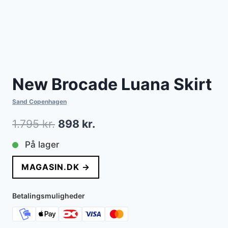
New Brocade Luana Skirt
Sand Copenhagen
Den
Den
1.795
kr.
898
kr.
oprindelige
aktuelle
På lager
pris
pris
MAGASIN.DK →
var:
er:
1.795 kr..
898 kr..
Betalingsmuligheder