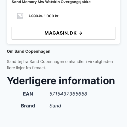
Sand Memory Mw Watskin Overgangsjakke
Den
Den
1.999
kr.
1.000
kr.
oprindelige
aktuelle
pris
pris
MAGASIN.DK →
var:
er:
1.999 kr..
1.000 kr..
Om Sand Copenhagen
Sand tøj fra Sand Copenhagen omhandler i virkeligheden
flere linjer fra firmaet.
Yderligere information
EAN
5715437365688
Brand
Sand