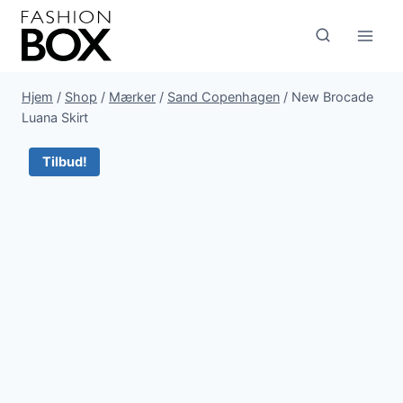
Fortsæt
til
indhold
Hjem
/
Shop
/
Mærker
/
Sand Copenhagen
/
New Brocade
Luana Skirt
Tilbud!