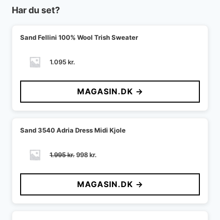
Har du set?
Sand Fellini 100% Wool Trish Sweater
1.095
kr.
MAGASIN.DK →
Sand 3540 Adria Dress Midi Kjole
Den
Den
1.995
kr.
998
kr.
oprindelige
aktuelle
pris
pris
MAGASIN.DK →
var:
er:
1.995 kr..
998 kr..