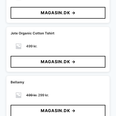
MAGASIN.DK →
Jote Organic Cotton Tshirt
499
kr.
MAGASIN.DK →
Bellamy
Den
Den
499
kr.
299
kr.
oprindelige
aktuelle
pris
pris
MAGASIN.DK →
var:
er:
499 kr..
299 kr..