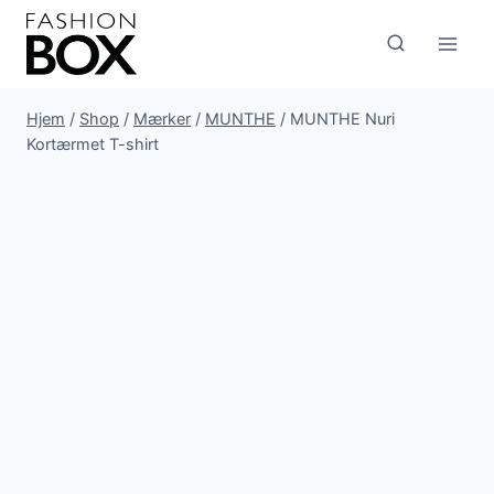
Fortsæt
til
indhold
Hjem
/
Shop
/
Mærker
/
MUNTHE
/
MUNTHE Nuri
Kortærmet T-shirt