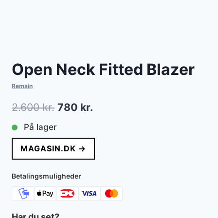
Open Neck Fitted Blazer
Remain
Den
Den
2.600
kr.
780
kr.
oprindelige
aktuelle
På lager
pris
pris
MAGASIN.DK →
var:
er:
2.600 kr..
780 kr..
Betalingsmuligheder
Har du set?