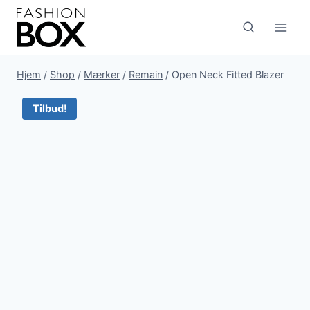
Fortsæt
til
indhold
Hjem
/
Shop
/
Mærker
/
Remain
/
Open Neck Fitted Blazer
Tilbud!