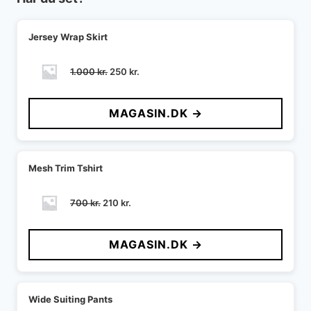
Jersey Wrap Skirt
Den
Den
1.000
kr.
250
kr.
oprindelige
aktuelle
pris
pris
MAGASIN.DK →
var:
er:
1.000 kr..
250 kr..
Mesh Trim Tshirt
Den
Den
700
kr.
210
kr.
oprindelige
aktuelle
pris
pris
MAGASIN.DK →
var:
er:
700 kr..
210 kr..
Wide Suiting Pants