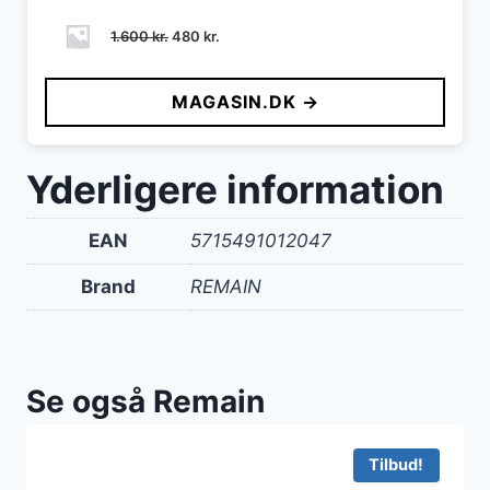
Den
Den
1.600
kr.
480
kr.
oprindelige
aktuelle
pris
pris
MAGASIN.DK →
var:
er:
1.600 kr..
480 kr..
Yderligere information
EAN
5715491012047
Brand
REMAIN
Se også Remain
Tilbud!