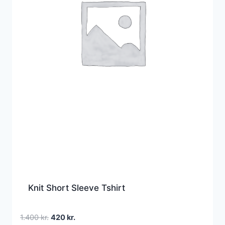
Knit Short Sleeve Tshirt
Den
Den
1.400
kr.
420
kr.