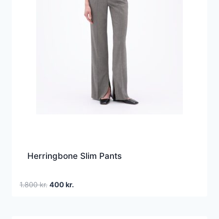
Herringbone Slim Pants
Den
Den
1.800
kr.
400
kr.
oprindelige
aktuelle
pris
pris
var:
er: