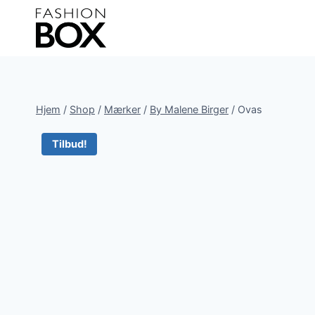
Fortsæt
til
indhold
Hjem
/
Shop
/
Mærker
/
By Malene Birger
/
Ovas
Tilbud!