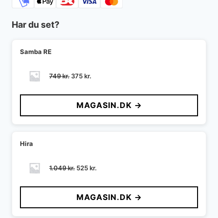
Har du set?
Samba RE
Den
Den
749
kr.
375
kr.
oprindelige
aktuelle
pris
pris
MAGASIN.DK →
var:
er:
749 kr..
375 kr..
Hira
Den
Den
1.049
kr.
525
kr.
oprindelige
aktuelle
pris
pris
MAGASIN.DK →
var:
er:
1.049 kr..
525 kr..