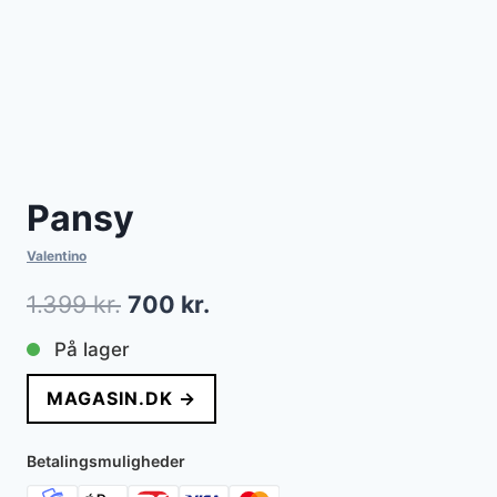
Pansy
Valentino
Den
Den
1.399
kr.
700
kr.
oprindelige
aktuelle
På lager
pris
pris
MAGASIN.DK →
var:
er:
1.399 kr..
700 kr..
Betalingsmuligheder