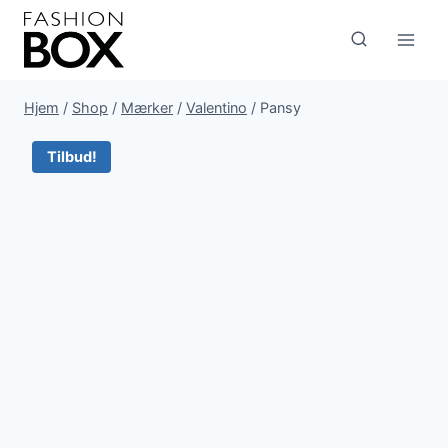
Fortsæt
til
indhold
Hjem
/
Shop
/
Mærker
/
Valentino
/
Pansy
Tilbud!