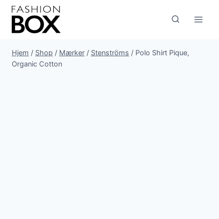
Fortsæt
til
indhold
Hjem
/
Shop
/
Mærker
/
Stenströms
/
Polo Shirt Pique,
Organic Cotton