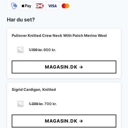
Har du set?
Pullover Knitted Crew Neck With Patch Merino Wool
Den
Den
1.199
kr.
600
kr.
oprindelige
aktuelle
pris
pris
MAGASIN.DK →
var:
er:
1.199 kr..
600 kr..
Sigrid Cardigan, Knitted
Den
Den
1.399
kr.
700
kr.
oprindelige
aktuelle
pris
pris
MAGASIN.DK →
var:
er:
1.399 kr..
700 kr..