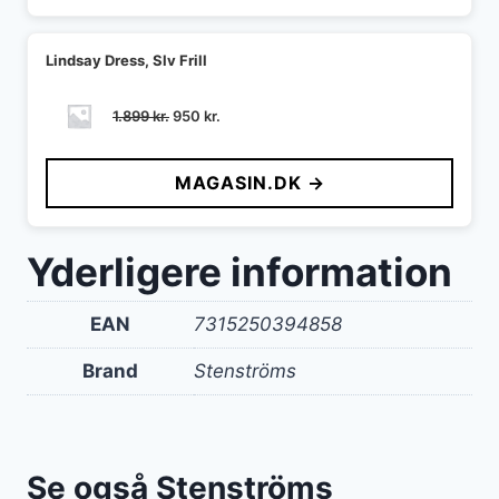
Lindsay Dress, Slv Frill
Den
Den
1.899
kr.
950
kr.
oprindelige
aktuelle
pris
pris
MAGASIN.DK →
var:
er:
1.899 kr..
950 kr..
Yderligere information
EAN
7315250394858
Brand
Stenströms
Se også Stenströms