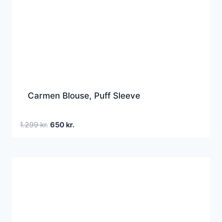
Carmen Blouse, Puff Sleeve
Den
Den
1.299
kr.
650
kr.
oprindelige
aktuelle
pris
pris
var:
er:
1.299 kr..
650 kr..