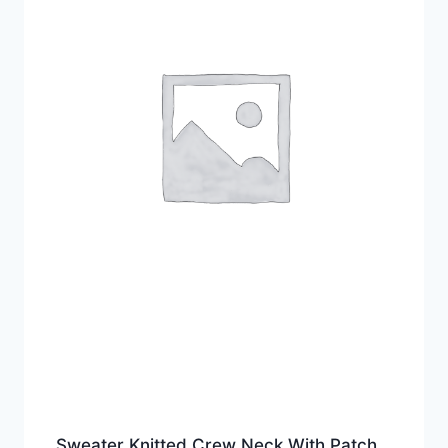
Sweater Knitted Crew Neck With Patch