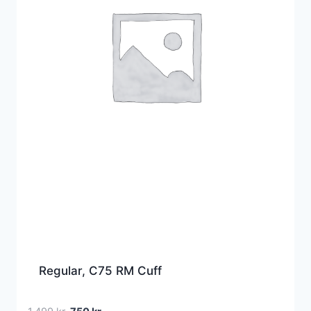
Regular, C75 RM Cuff
Den
Den