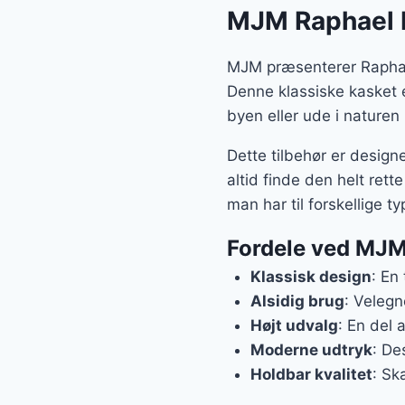
MJM Raphael Kl
MJM præsenterer Raphael
Denne klassiske kasket e
byen eller ude i nature
Dette tilbehør er desig
altid finde den helt rett
man har til forskellige t
Fordele ved MJM
Klassisk design
: En
Alsidig brug
: Velegne
Højt udvalg
: En del 
Moderne udtryk
: De
Holdbar kvalitet
: Sk