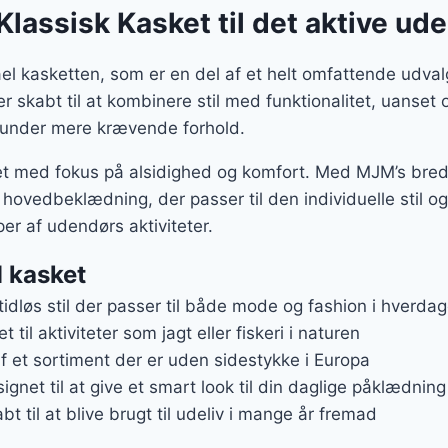
assisk Kasket til det aktive ude
 kasketten, som er en del af et helt omfattende udva
r skabt til at kombinere stil med funktionalitet, uanset 
n under mere krævende forhold.
net med fokus på alsidighed og komfort. Med MJM’s bre
e hovedbeklædning, der passer til den individuelle stil o
yper af udendørs aktiviteter.
 kasket
 tidløs stil der passer til både mode og fashion i hverda
t til aktiviteter som jagt eller fiskeri i naturen
af et sortiment der er uden sidestykke i Europa
signet til at give et smart look til din daglige påklædning
abt til at blive brugt til udeliv i mange år fremad