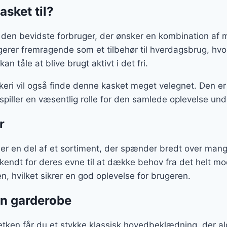
sket til?
l den bevidste forbruger, der ønsker en kombination af 
rer fremragende som et tilbehør til hverdagsbrug, hvor
n tåle at blive brugt aktivt i det fri.
skeri vil også finde denne kasket meget velegnet. Den er 
 spiller en væsentlig rolle for den samlede oplevelse und
r
r en del af et sortiment, der spænder bredt over mang
endt for deres evne til at dække behov fra det helt mod
ren, hvilket sikrer en god oplevelse for brugeren.
din garderobe
en får du et stykke klassisk hovedbeklædning, der ald