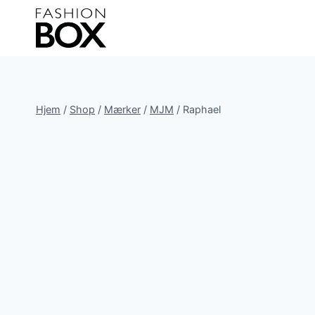
Fortsæt
til
indhold
Hjem
/
Shop
/
Mærker
/
MJM
/
Raphael